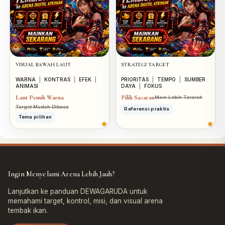
VISUAL BAWAH LAUT
STRATEGI TARGET
WARNA
|
KONTRAS
|
EFEK
|
PRIORITAS
|
TEMPO
|
SUMBER
ANIMASI
DAYA
|
FOKUS
Laut Penuh Warna
Pilih Sasaran
Main Lebih Terarah
Target Mudah Dibaca
Referensi praktis
Tema pilihan
Ingin Menyelami Arena Lebih Jauh?
Lanjutkan ke panduan DEWAGARUDA untuk
memahami target, kontrol, misi, dan visual arena
tembak ikan.