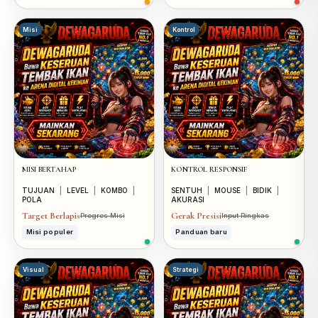
Misi
Kontrol
MISI BERTAHAP
KONTROL RESPONSIF
TUJUAN
|
LEVEL
|
KOMBO
|
SENTUH
|
MOUSE
|
BIDIK
|
POLA
AKURASI
Target Berlapis
Gerak Presisi
Progres Misi
Input Ringkas
Misi populer
Panduan baru
Visual
Strategi