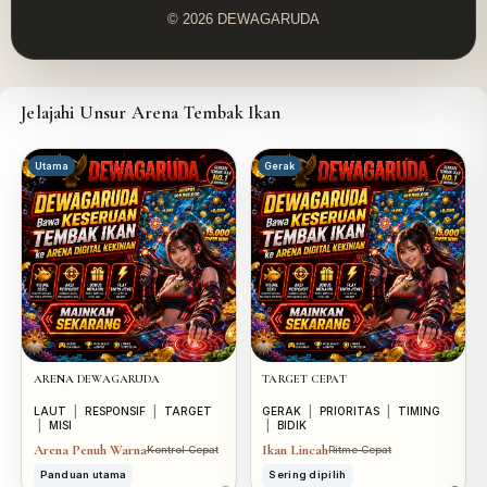
© 2026 DEWAGARUDA
Jelajahi Unsur Arena Tembak Ikan
Utama
Gerak
ARENA DEWAGARUDA
TARGET CEPAT
LAUT
|
RESPONSIF
|
TARGET
GERAK
|
PRIORITAS
|
TIMING
|
MISI
|
BIDIK
Arena Penuh Warna
Ikan Lincah
Kontrol Cepat
Ritme Cepat
Panduan utama
Sering dipilih