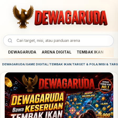
DEWAGARUDA
ARENA DIGITAL
TEMBAK IKAN
TAR
DEWAGARUDA
/
GAME DIGITAL
/
TEMBAK IKAN
/
TARGET & POLA
/
MISI & TAR