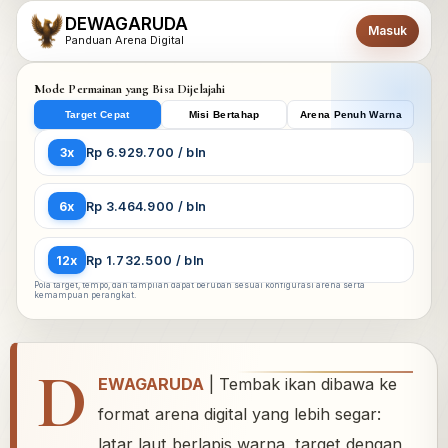
DEWAGARUDA
Masuk
Panduan Arena Digital
Mode Permainan yang Bisa Dijelajahi
Target Cepat
Misi Bertahap
Arena Penuh Warna
3x
Rp 6.929.700 / bln
6x
Rp 3.464.900 / bln
12x
Rp 1.732.500 / bln
Pola target, tempo, dan tampilan dapat berubah sesuai konfigurasi arena serta
kemampuan perangkat.
D
EWAGARUDA
| Tembak ikan dibawa ke
format arena digital yang lebih segar:
latar laut berlapis warna, target dengan